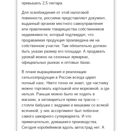
превышать 2,5 гектара.
Для освобождения от этой налоговой
повинности, россияне представляют документ,
выданный органом местного самоуправления
или правлением товарищества собственников
недвижимости, который подтвердит, что
продаваемая продукция произведена им на
собственном участке. Там обязательно должен
быть указан размер его площади. А продавать
урожай можно на сезонных ярмарках,
официальных рынках и оптовых базах.
В плане выращивания и реализации
сельхозпродукции в России всегда царил
полный хаос. Никто точно не знает, где частнику
можно торговать картошкой или морковкой, а где
нельзя. Раньше можно было не ходить в
магазин, а затовариться прямо на трассе –
стояли бабушки с ведрами и мешками со всякой
всячиной, у них ассортимент был побогаче
самого шикарного супермаркета. И что
примечательно, домашнего производства.
Сегодня коробейников вдоль автострад нет. А