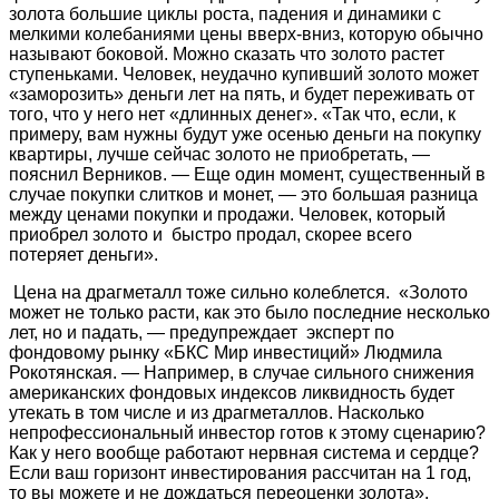
золота большие циклы роста, падения и динамики с
мелкими колебаниями цены вверх-вниз, которую обычно
называют боковой. Можно сказать что золото растет
ступеньками. Человек, неудачно купивший золото может
«заморозить» деньги лет на пять, и будет переживать от
того, что у него нет «длинных денег». «Так что, если, к
примеру, вам нужны будут уже осенью деньги на покупку
квартиры, лучше сейчас золото не приобретать, —
пояснил Верников. — Еще один момент, существенный в
случае покупки слитков и монет, — это большая разница
между ценами покупки и продажи. Человек, который
приобрел золото и быстро продал, скорее всего
потеряет деньги».
Цена на драгметалл тоже сильно колеблется. «Золото
может не только расти, как это было последние несколько
лет, но и падать, — предупреждает эксперт по
фондовому рынку «БКС Мир инвестиций» Людмила
Рокотянская. — Например, в случае сильного снижения
американских фондовых индексов ликвидность будет
утекать в том числе и из драгметаллов. Насколько
непрофессиональный инвестор готов к этому сценарию?
Как у него вообще работают нервная система и сердце?
Если ваш горизонт инвестирования рассчитан на 1 год,
то вы можете и не дождаться переоценки золота».