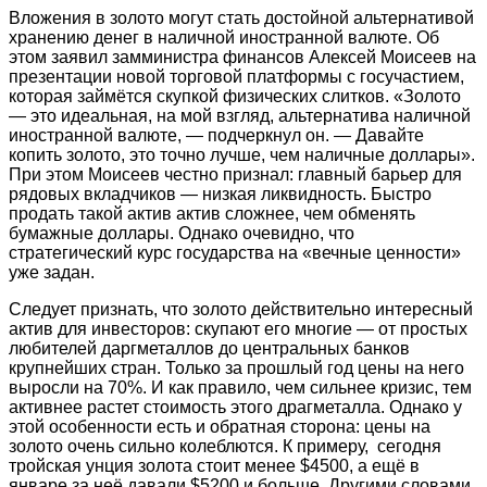
Вложения в золото могут стать достойной альтернативой
хранению денег в наличной иностранной валюте. Об
этом заявил замминистра финансов Алексей Моисеев на
презентации новой торговой платформы с госучастием,
которая займётся скупкой физических слитков. «Золото
— это идеальная, на мой взгляд, альтернатива наличной
иностранной валюте, — подчеркнул он. — Давайте
копить золото, это точно лучше, чем наличные доллары».
При этом Моисеев честно признал: главный барьер для
рядовых вкладчиков — низкая ликвидность. Быстро
продать такой актив актив сложнее, чем обменять
бумажные доллары. Однако очевидно, что
стратегический курс государства на «вечные ценности»
уже задан.
Следует признать, что золото действительно интересный
актив для инвесторов: скупают его многие — от простых
любителей даргметаллов до центральных банков
крупнейших стран. Только за прошлый год цены на него
выросли на 70%. И как правило, чем сильнее кризис, тем
активнее растет стоимость этого драгметалла. Однако у
этой особенности есть и обратная сторона: цены на
золото очень сильно колеблются. К примеру, сегодня
тройская унция золота стоит менее $4500, а ещё в
январе за неё давали $5200 и больше. Другими словами,