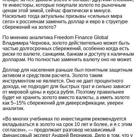
те инвесторы, которые покупали золото по рыночным
ценам этой зимой, сейчас фактически в минусе.
Насколько тогда актуальны призывы «сильных мира
сего» к россиянам заменить доллар и евро в структуре
сбережений на золото?
По мнению аналитика Freedom Finance Global
Владимира Чернова, золото действительно может быть
частью долгосрочных сбережений, особенно когда есть
риски по валюте, санкциям, банкам и доступу к наличным
долларам. Но полностью заменить валюту оно не может.
Доллар для населения раньше был понятным защитным
активом и средством расчета. Золото таким
инструментом не является. Оно не дает процентного
дохода, не подходит для быстрых трат и сильно зависит
от мировой цены и курса рубля. Поэтому правильнее
будет не хранить золото вместо валюты, а иметь золото
как 5–15% сбережений для диверсификации, уверен
аналитик.
«Во многих учебниках по инвестициям рекомендуется
вкладываться в золото на срок 10 лет и более, и я с этим
согласен», — продолжает разговор независимый
финансовый эксперт Андрей Верников. Дело в том, что у