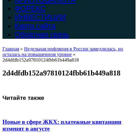
ФОРЕКС
ИНВЕСТИЦИИ
Карта сайта
Обратная связь
Главная
»
Недельная инфляция в России замедлилась, но
осталась на повышенном уровне
»
2d4dfdb152a97810124fbb61b449a818
2d4dfdb152a97810124fbb61b449a818
Читайте также
Новые в сфере ЖКХ: платежные квитанции
изменят в августе