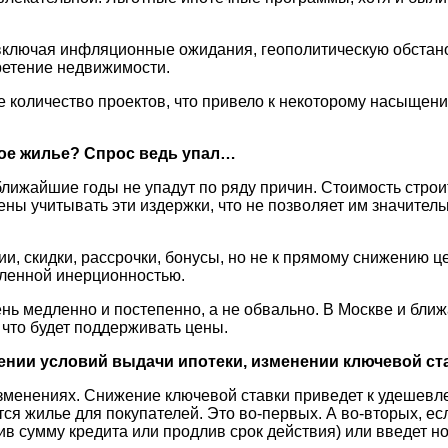
 включая инфляционные ожидания, геополитическую обстано
ретение недвижимости.
количество проектов, что привело к некоторому насыщению
ное жилье? Спрос ведь упал…
ближайшие годы не упадут по ряду причин. Стоимость стро
 учитывать эти издержки, что не позволяет им значительно
ции, скидки, рассрочки, бонусы, но не к прямому снижению 
еленной инерционностью.
чень медленно и постепенно, а не обвально. В Москве и б
что будет поддерживать цены.
ении условий выдачи ипотеки, изменении ключевой ста
изменениях. Снижение ключевой ставки приведет к удешевл
тся жилье для покупателей. Это во-первых. А во-вторых, е
в сумму кредита или продлив срок действия) или введет но