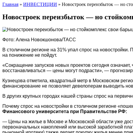
Главная
»
ИНВЕСТИЦИИ
»
Новостроек переизбыток — но сто
Новостроек переизбыток — но стойкомп
Фото: Алена Новокшонова/ТАСС
В столичном регионе на 31% упал спрос на новостройки. 
на понижение не пойдут.
«Сокращение запусков новых проектов сегодня означает, ч
восстанавливаться — цены могут подрасти», — прогнозиру
Кузнецова отметила, квадратный метр в Московском регион
финансирование не позволяет девелоперам выводить новы
В других крупных городах нашей страны спрос на первичн
Почему спрос на новостройки в столичном регионе «пош
Финансового университета при Правительстве РФ:
— Цены на жилье в Москве и Московской области уже дост
первоначальных накоплений или высокой заработной плат
рыночной ипотеки) также делает покупку жилья менее при