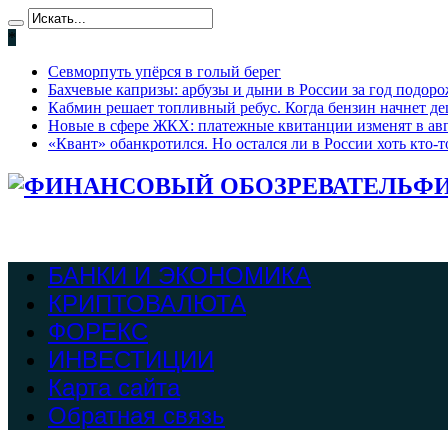
*
Севморпуть упёрся в голый берег
Бахчевые капризы: арбузы и дыни в России за год подоро
Кабмин решает топливный ребус. Когда бензин начнет де
Новые в сфере ЖКХ: платежные квитанции изменят в ав
«Квант» обанкротился. Но остался ли в России хоть кто
ФИ
БАНКИ И ЭКОНОМИКА
КРИПТОВАЛЮТА
ФОРЕКС
ИНВЕСТИЦИИ
Карта сайта
Обратная связь