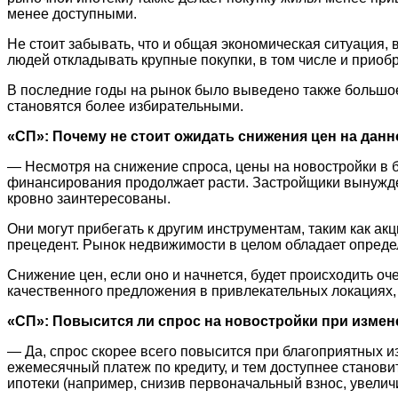
менее доступными.
Не стоит забывать, что и общая экономическая ситуация,
людей откладывать крупные покупки, в том числе и приоб
В последние годы на рынок было выведено также большое 
становятся более избирательными.
«СП»: Почему не стоит ожидать снижения цен на дан
— Несмотря на снижение спроса, цены на новостройки в 
финансирования продолжает расти. Застройщики вынуждены
кровно заинтересованы.
Они могут прибегать к другим инструментам, таким как ак
прецедент. Рынок недвижимости в целом обладает опред
Снижение цен, если оно и начнется, будет происходить о
качественного предложения в привлекательных локациях, 
«СП»: Повысится ли спрос на новостройки при измен
— Да, спрос скорее всего повысится при благоприятных 
ежемесячный платеж по кредиту, и тем доступнее станови
ипотеки (например, снизив первоначальный взнос, увеличи