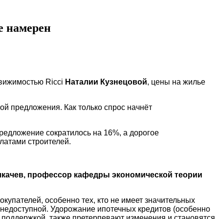
е намерен
движимостью Ricci
Наталии Кузнецовой
, цены на жилье
кой предложения. Как только спрос начнёт
Предложение сократилось на 16%, а дорогое
латами строителей.
лкачев, профессор кафедры экономической теории
купателей, особенно тех, кто не имеет значительных
 недоступной. Удорожание ипотечных кредитов (особенно
и поддержкой, также претерпевают изменения и становятся