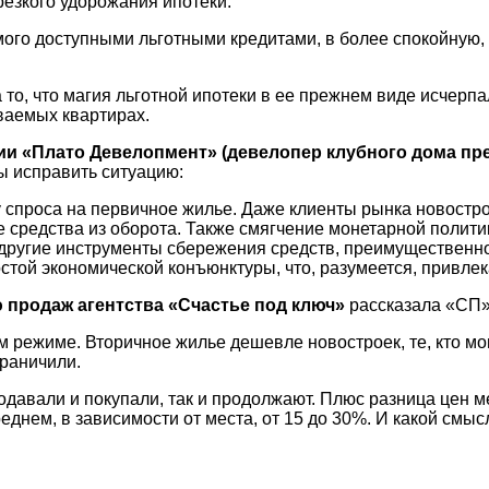
езкого удорожания ипотеки.
мого доступными льготными кредитами, в более спокойную,
то, что магия льготной ипотеки в ее прежнем виде исчерп
ваемых квартирах.
ии «Плато Девелопмент» (девелопер клубного дома пр
ы исправить ситуацию:
ту спроса на первичное жилье. Даже клиенты рынка новост
 средства из оборота. Также смягчение монетарной полити
другие инструменты сбережения средств, преимущественно
той экономической конъюнктуры, что, разумеется, привлек
 продаж агентства «Счастье под ключ»
рассказала «СП»,
ом режиме. Вторичное жилье дешевле новостроек, те, кто м
граничили.
продавали и покупали, так и продолжают. Плюс разница цен
еднем, в зависимости от места, от 15 до 30%. И какой смыс