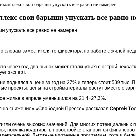
йкомплекс свои барыши упускать все равно не намерен
лекс свои барыши упускать все равно н
По словам заместителя гендиректора по работе с жилой не
то через год-два рынок может столкнуться с острой нехват
ет эксперт.
е поднялся в цене за год на 27% и теперь стоит 539 тыс. 
е проекты, цены на стройматериалы растут вместе с зарп
ое жилье в апреле уменьшился на 21,4−27,3%.
ел на снижение» «Свободной Прессе» рассказал
Сергей То
игли очень высоких значений. Для многих потенциальных по
ы, покупка квартиры в новостройке становится финансово
влекательной. Льготные ипотечные программы, хотя и был