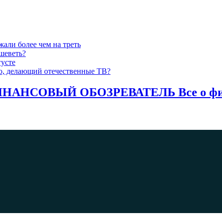
жали более чем на треть
шеветь?
густе
-то, делающий отечественные ТВ?
НАНСОВЫЙ ОБОЗРЕВАТЕЛЬ Все о фина