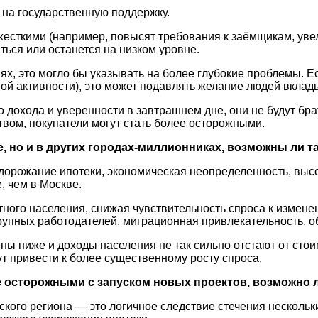
 на государственную поддержку.
 жесткими (например, повысят требования к заёмщикам, уве
ться или останется на низком уровне.
ях, это могло бы указывать на более глубокие проблемы. 
ой активности), это может подавлять желание людей вклад
о дохода и уверенности в завтрашнем дне, они не будут бра
вом, покупатели могут стать более осторожными.
е, но и в других городах-миллионниках, возможны ли 
орожание ипотеки, экономическая неопределенность, высок
, чем в Москве.
ного населения, снижая чувствительность спроса к измене
крупных работодателей, миграционная привлекательность, 
цены ниже и доходы населения не так сильно отстают от ст
т привести к более существенному росту спроса.
е осторожными с запуском новых проектов, возможно л
ского региона — это логичное следствие стечения несколь