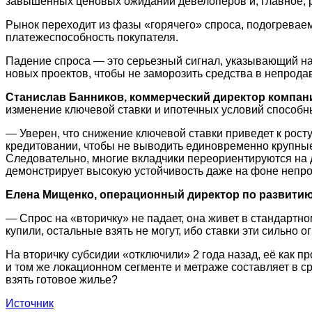
завышенных ценовых ожиданий девелоперов и, главное, р
Рынок переходит из фазы «горячего» спроса, подогревае
платежеспособность покупателя.
Падение спроса — это серьезный сигнал, указывающий на 
новых проектов, чтобы не заморозить средства в непрода
Станислав Банников, коммерческий директор компан
изменение ключевой ставки и ипотечных условий способн
— Уверен, что снижение ключевой ставки приведет к рос
кредитовании, чтобы не выводить единовременно крупные
Следовательно, многие вкладчики переориентируются на 
демонстрирует высокую устойчивость даже на фоне непрос
Елена Мищенко, операционный директор по развитию
— Спрос на «вторичку» не падает, она живет в стандартн
купили, остальные взять не могут, ибо ставки эти сильно о
На вторичку субсидии «отключили» 2 года назад, её как 
и том же локационном сегменте и метраже составляет в ср
взять готовое жилье?
Источник