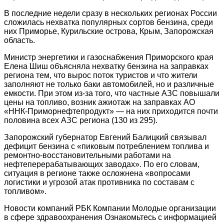
В последние недели сразу в нескольких регионах России
сложилась нехватка популярных сортов бензина, среди
них Приморье, Курильские острова, Крым, Запорожская
область.
Министр энергетики и газоснабжения Приморского края
Елена Шиш объясняла нехватку бензина на заправках
региона тем, что вырос поток туристов и что жители
заполняют не только баки автомобилей, но и различные
емкости. При этом из-за того, что частные АЗС повышали
цены на топливо, возник ажиотаж на заправках АО
«ННК-Приморнефтепродукт» — на них приходится почти
половина всех АЗС региона (130 из 295).
Запорожский губернатор Евгений Балицкий связывал
дефицит бензина с «пиковым потреблением топлива и
ремонтно-восстановительными работами на
нефтеперерабатывающих заводах». По его словам,
ситуация в регионе также осложнена «вопросами
логистики и угрозой атак противника по составам с
топливом».
Новости компаний РБК Компании Молодые организации
в сфере здравоохранения Ознакомьтесь с информацией