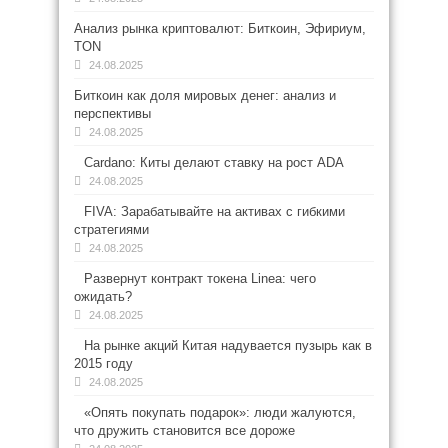
Анализ рынка криптовалют: Биткоин, Эфириум,
TON
24.08.2025
Биткоин как доля мировых денег: анализ и
перспективы
24.08.2025
Cardano: Киты делают ставку на рост ADA
24.08.2025
FIVA: Зарабатывайте на активах с гибкими
стратегиями
24.08.2025
Развернут контракт токена Linea: чего
ожидать?
24.08.2025
На рынке акций Китая надувается пузырь как в
2015 году
24.08.2025
«Опять покупать подарок»: люди жалуются,
что дружить становится все дороже