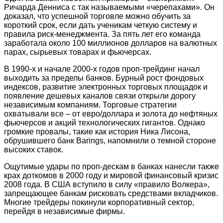
Ричарда Денниса с так называемыми «черепахами». Он
доказал, что успешной торговле можно обучить за
короткий срок, если дать ученикам четкую систему и
правила риск-менеджмента. За пять лет его команда
заработала около 100 миллионов долларов на валютных
парах, сырьевых товарах и фьючерсах.
В 1990-х и начале 2000-х годов проп-трейдинг начал
выходить за пределы банков. Бурный рост фондовых
индексов, развитие электронных торговых площадок и
появление дешевых каналов связи открыли дорогу
независимым компаниям. Торговые стратегии
охватывали все – от евро/доллара и золота до нефтяных
фьючерсов и акций технологических гигантов. Однако
громкие провалы, такие как история Ника Лисона,
обрушившего банк Barings, напомнили о темной стороне
высоких ставок.
Ощутимые удары по проп-дескам в банках нанесли также
крах доткомов в 2000 году и мировой финансовый кризис
2008 года. В США вступило в силу «правило Волкера»,
запрещающее банкам рисковать средствами вкладчиков.
Многие трейдеры покинули корпоративный сектор,
перейдя в независимые фирмы.