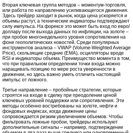
Вторая ключевая группа методов – моментум-торговля,
или работа по направлению усиливающегося движения.
Здесь трейдер заходит в рынок, когда цена ускоряется и
объемы растут, а технические индикаторы подтверждают
силу импульса. На форексе это может быть вход по евро/
доллару после выхода данных по инфляции, на золоте –
при пробое многонедельного уровня сопротивления на
фоне геополитических новостей. Среди популярных
инструментов анализа – VWAP (Volume-Weighted Average
Price), скользящие средние (EMA), осцилляторы вроде
RSI и индикаторы объема. Преимущество момента в том,
что при правильном определении точки входа можно
наращивать позицию по мере роста уверенности в
движении, но здесь важно уметь отличить настоящий
импульс от ложного.
Третье направление – пробойные стратегии, которые
строятся на входе в сделку при преодолении ценой
ключевых уровней поддержки или сопротивления. Эти
методы особенно востребованы на золоте, нефти и
фондовых индексах, когда движение цены
сопровождается резким увеличением объемов. Чтобы
фильтровать ложные пробои, трейдеры используют
дополнительные сигналы – например, подтверждение
объемом в два раза выше среднего или одновременный