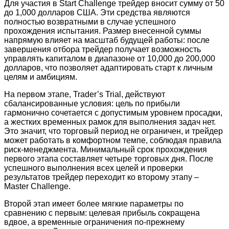
Для участия в Start Challenge трейдер вносит сумму от 50
до 1,000 долларов США. Эти средства являются
полностью возвратными в случае успешного
прохождения испытания. Размер внесенной суммы
напрямую влияет на масштаб будущей работы: после
завершения отбора трейдер получает возможность
управлять капиталом в диапазоне от 10,000 до 200,000
долларов, что позволяет адаптировать старт к личным
целям и амбициям.
На первом этапе, Trader’s Trial, действуют
сбалансированные условия: цель по прибыли
гармонично сочетается с допустимым уровнем просадки,
а жестких временных рамок для выполнения задач нет.
Это значит, что торговый период не ограничен, и трейдер
может работать в комфортном темпе, соблюдая правила
риск-менеджмента. Минимальный срок прохождения
первого этапа составляет четыре торговых дня. После
успешного выполнения всех целей и проверки
результатов трейдер переходит ко второму этапу –
Master Challenge.
Второй этап имеет более мягкие параметры по
сравнению с первым: целевая прибыль сокращена
вдвое, а временные ограничения по-прежнему