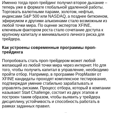
Именно тогда проп-трейдинг получил второе дыхание –
теперь уже в формате глобальной удаленной работы.
Торговать валютными парами, золотом, нефтью,
индексами S&P 500 или NASDAQ, а позднее биткоином,
эфириумом и другими алькоинами стало возможным из
любой точки мира. По оценке экспертов XFINE,
ключевым фактором роста стало сочетание доступа к
крупному капиталу и минимального личного риска для
трейдера.
Как устроены современные программы проп-
трейдинга
Попробовать стать проп-трейдером может любой
желающий из любой точки мира через интернет. Но для
того, чтобы получить капитал в управление, необходимо
пройти отбор. Например, в программе PropMaster от
XFINE кандидаты проходят комплексное тестирование,
подтверждая умение стабильно зарабатывать и
управлять рисками. Процесс отбора, который в компании
называют Start Challenge, состоит из двух этапов и
построен таким образом, чтобы выявить у трейдера
дисциплину, устойчивость и способность работать в
рамках заданных правил.