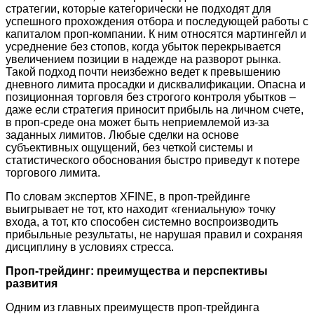
стратегии, которые категорически не подходят для
успешного прохождения отбора и последующей работы с
капиталом проп-компании. К ним относятся мартингейл и
усреднение без стопов, когда убыток перекрывается
увеличением позиции в надежде на разворот рынка.
Такой подход почти неизбежно ведет к превышению
дневного лимита просадки и дисквалификации. Опасна и
позиционная торговля без строгого контроля убытков –
даже если стратегия приносит прибыль на личном счете,
в проп-среде она может быть неприемлемой из-за
заданных лимитов. Любые сделки на основе
субъективных ощущений, без четкой системы и
статистического обоснования быстро приведут к потере
торгового лимита.
По словам экспертов XFINE, в проп-трейдинге
выигрывает не тот, кто находит «гениальную» точку
входа, а тот, кто способен системно воспроизводить
прибыльные результаты, не нарушая правил и сохраняя
дисциплину в условиях стресса.
Проп-трейдинг: преимущества и перспективы
развития
Одним из главных преимуществ проп-трейдинга