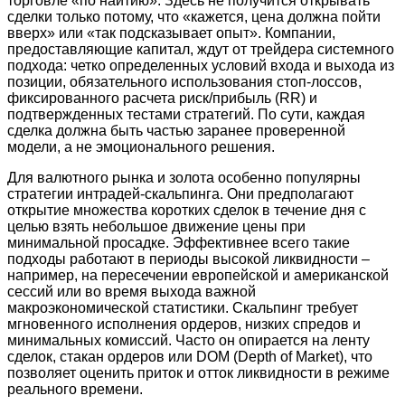
торговле «по наитию». Здесь не получится открывать
сделки только потому, что «кажется, цена должна пойти
вверх» или «так подсказывает опыт». Компании,
предоставляющие капитал, ждут от трейдера системного
подхода: четко определенных условий входа и выхода из
позиции, обязательного использования стоп-лоссов,
фиксированного расчета риск/прибыль (RR) и
подтвержденных тестами стратегий. По сути, каждая
сделка должна быть частью заранее проверенной
модели, а не эмоционального решения.
Для валютного рынка и золота особенно популярны
стратегии интрадей-скальпинга. Они предполагают
открытие множества коротких сделок в течение дня с
целью взять небольшое движение цены при
минимальной просадке. Эффективнее всего такие
подходы работают в периоды высокой ликвидности –
например, на пересечении европейской и американской
сессий или во время выхода важной
макроэкономической статистики. Скальпинг требует
мгновенного исполнения ордеров, низких спредов и
минимальных комиссий. Часто он опирается на ленту
сделок, стакан ордеров или DOM (Depth of Market), что
позволяет оценить приток и отток ликвидности в режиме
реального времени.