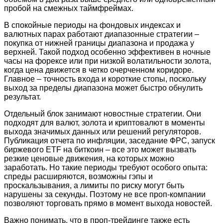
пробой на смежных таймфреймах.
В спокойные периоды на фондовых индексах и
валютных парах работают диапазонные стратегии –
покупка от нижней границы диапазона и продажа у
верхней. Такой подход особенно эффективен в ночные
часы на форексе или при низкой волатильности золота,
когда цена движется в четко очерченном коридоре.
Главное – точность входа и короткие стопы, поскольку
выход за пределы диапазона может быстро обнулить
результат.
Отдельный блок занимают новостные стратегии. Они
подходят для валют, золота и криптовалют в моменты
выхода значимых данных или решений регуляторов.
Публикация отчета по инфляции, заседание ФРС, запуск
биржевого ETF на биткоин – все это может вызвать
резкие ценовые движения, на которых можно
заработать. Но такие периоды требуют особого опыта:
спреды расширяются, возможны гэпы и
проскальзывания, а лимиты по риску могут быть
нарушены за секунды. Поэтому не все проп-компании
позволяют торговать прямо в момент выхода новостей.
Важно понимать, что в проп-трейдинге также есть