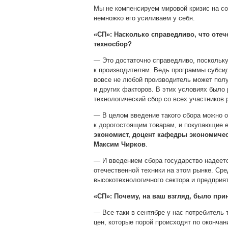
Мы не компенсируем мировой кризис на со
немножко его усиливаем у себя.
«СП»: Насколько справедливо, что отеч
техносбор?
— Это достаточно справедливо, поскольк
к производителям. Ведь программы субси
вовсе не любой производитель может полу
и других факторов. В этих условиях было 
технологический сбор со всех участников 
— В целом введение такого сбора можно о
к дорогостоящим товарам, и покупающие 
экономист, доцент кафедры экономичес
Максим Чирков
.
— И введением сбора государство надеетс
отечественной техники на этом рынке. Сре
высокотехнологичного сектора и предприя
«СП»: Почему, на ваш взгляд, было при
— Все-таки в сентябре у нас потребитель
цен, которые порой происходят по окончан