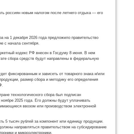
ра на 1 декабря 2026 года предложило правительство
е с начала сентября.
джетный кодекс РФ внесен в Госдуму 8 июня. В нем
тате сбора средств будут направлены в федеральную
дет фиксированным и зависеть от товарного знака и/или
продукции, размер сбора и методику его определения
Ф.
стране технологического сбора был подписан
 ноябре 2025 года. Его должны будут уплачивать
нимающиеся ввозом или производством электронной
ь 5 тысяч рублей за компонент или единицу продукции.
 должны направляться правительством на субсидирование
троники и микроэлектроники.