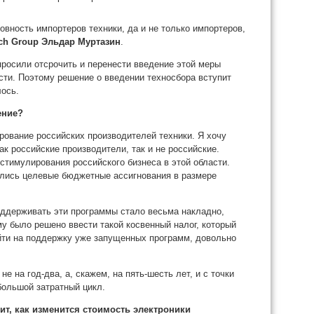
овность импортеров техники, да и не только импортеров,
rch Group Эльдар Муртазин
.
просили отсрочить и перенести введение этой меры
ости. Поэтому решение о введении техносбора вступит
лось.
ение?
ование российских производителей техники. Я хочу
ак российские производители, так и не российские.
стимулирования российского бизнеса в этой области.
лись целевые бюджетные ассигнования в размере
оддерживать эти программы стало весьма накладно,
ому было решено ввести такой косвенный налог, который
йти на поддержку уже запущенных программ, довольно
е на год-два, а, скажем, на пять-шесть лет, и с точки
большой затратный цикл.
ит, как изменится стоимость электроники