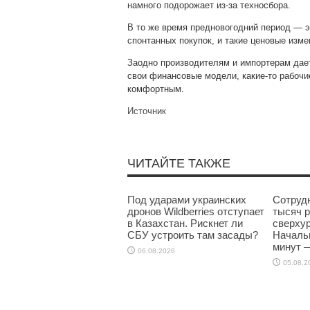
намного подорожает из-за техносбора.
В то же время предновогодний период — э
спонтанных покупок, и такие ценовые изме
Заодно производителям и импортерам дает
свои финансовые модели, какие-то рабочи
комфортным.
Источник
ЧИТАЙТЕ ТАКЖЕ
Под ударами украинских
Сотрудн
дронов Wildberries отступает
тысяч р
в Казахстан. Рискнет ли
сверхур
СБУ устроить там засады?
Начальн
минут 
06.08.2026
05.08.2