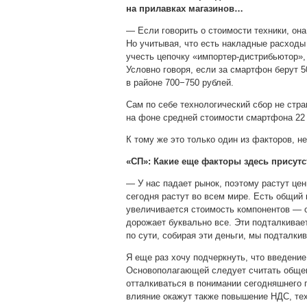
на прилавках магазинов…
— Если говорить о стоимости техники, она
Но учитывая, что есть накладные расходы 
учесть цепочку «импортер-дистрибьютор»,
Условно говоря, если за смартфон берут 5
в районе 700−750 рублей.
Сам по себе технологический сбор не стр
на фоне средней стоимости смартфона 22 т
К тому же это только один из факторов, н
«СП»: Какие еще факторы здесь присут
— У нас падает рынок, поэтому растут цен
сегодня растут во всем мире. Есть общий 
увеличивается стоимость компонентов — 
дорожает буквально все. Эти подталкивает
по сути, собирая эти деньги, мы подталки
Я еще раз хочу подчеркнуть, что введение
Основополагающей следует считать общем
отталкиваться в понимании сегодняшнего 
влияние окажут также повышение НДС, тех