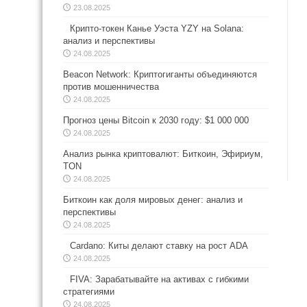
23.08.2025
Крипто-токен Канье Уэста YZY на Solana:
анализ и перспективы
24.08.2025
Beacon Network: Криптогиганты объединяются
против мошенничества
24.08.2025
Прогноз цены Bitcoin к 2030 году: $1 000 000
24.08.2025
Анализ рынка криптовалют: Биткоин, Эфириум,
TON
24.08.2025
Биткоин как доля мировых денег: анализ и
перспективы
24.08.2025
Cardano: Киты делают ставку на рост ADA
24.08.2025
FIVA: Зарабатывайте на активах с гибкими
стратегиями
24.08.2025