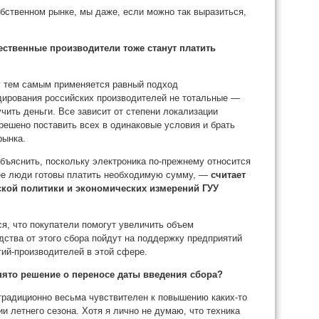
бственном рынке, мы даже, если можно так выразиться,
ественные производители тоже станут платить
у тем самым применяется равный подход
дирования российских производителей не тотальные —
чить деньги. Все зависит от степени локализации
решено поставить всех в одинаковые условия и брать
рынка.
бъяснить, поскольку электроника по-прежнему относится
ее люди готовы платить необходимую сумму, —
считает
кой политики и экономических измерений ГУУ
я, что покупатели помогут увеличить объем
дства от этого сбора пойдут на поддержку предприятий
тий-производителей в этой сфере.
нято решение о переносе даты введения сбора?
 традиционно весьма чувствителен к повышению каких-то
ии летнего сезона. Хотя я лично не думаю, что техника