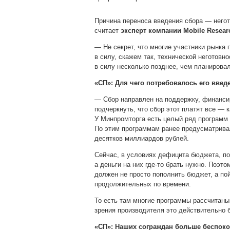
Причина переноса введения сбора — негот
считает
эксперт компании Mobile Resea
— Не секрет, что многие участники рынка 
в силу, скажем так, технической неготовн
в силу несколько позднее, чем планирова
«СП»: Для чего потребовалось его введ
— Сбор направлен на поддержку, финансир
подчеркнуть, что сбор этот платят все — к
У Минпромторга есть целый ряд программ 
По этим программам ранее предусматрива
десятков миллиардов рублей.
Сейчас, в условиях дефицита бюджета, п
а деньги на них где-то брать нужно. Поэт
должен не просто пополнить бюджет, а по
продолжительных по времени.
То есть там многие программы рассчитаны н
зрения производителя это действительно 
«СП»: Наших сограждан больше беспоко