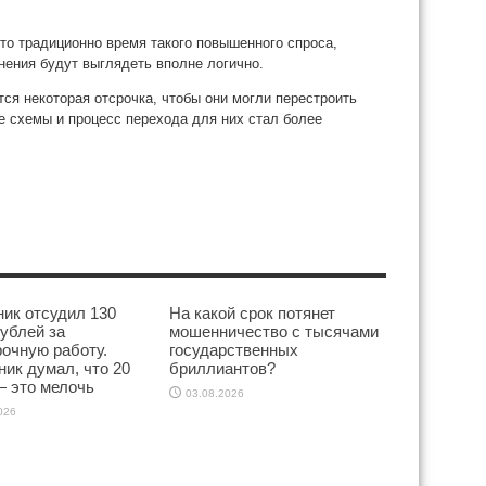
то традиционно время такого повышенного спроса,
нения будут выглядеть вполне логично.
ся некоторая отсрочка, чтобы они могли перестроить
е схемы и процесс перехода для них стал более
ик отсудил 130
На какой срок потянет
ублей за
мошенничество с тысячами
очную работу.
государственных
ик думал, что 20
бриллиантов?
— это мелочь
03.08.2026
026