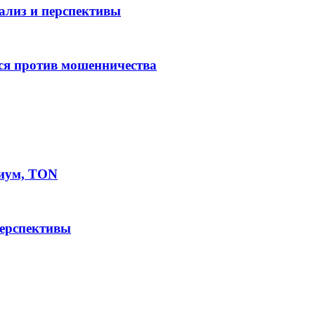
нализ и перспективы
ся против мошенничества
иум, TON
перспективы