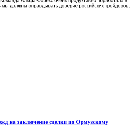
«Команда Альфа-Форекс очень продуктивно поработала в
дь мы должны оправдывать доверие российских трейдеров,
дежд на заключение сделки по Ормузскому