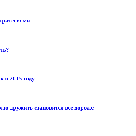
стратегиями
ать?
к в 2015 году
что дружить становится все дороже