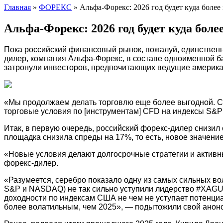
Главная
»
ФОРЕКС
»
Альфа-Форекс: 2026 год будет куда боле
Альфа-Форекс: 2026 год будет куда бол
Пока российский финансовый рынок, пожалуй, единственн
дилер, компания Альфа-Форекс, в составе одноименной ба
затронули инвесторов, предпочитающих ведущие америка
«Мы продолжаем делать торговлю еще более выгодной. С
торговые условия по [инструментам] CFD на индексы S&P
Итак, в первую очередь, российский форекс-дилер снизил 
площадка снизила спреды на 17%, то есть, новое значени
«Новые условия делают долгосрочные стратегии и активн
форекс-дилер.
«Разумеется, серебро показало одну из самых сильных в
S&P и NASDAQ) не так сильно уступили лидерство #XAGUS
доходности по индексам США не чем не уступает потенциал
более волатильным, чем 2025», — подытожили свой анон