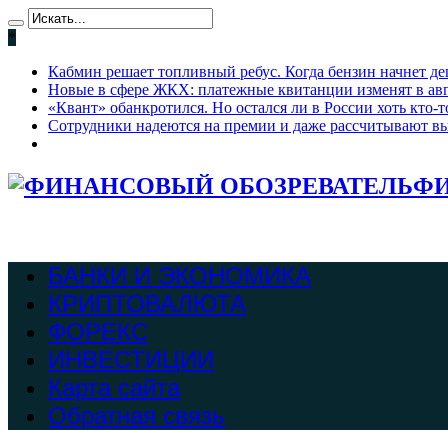
*
Кабмин решает топливный ребус. Когда бензин начнет де
Новые в сфере ЖКХ: платежные квитанции изменят в ав
«Квант» обанкротился. Но остался ли в России хоть кто
Сотрудники надеются на премии и даже рассчитывают вы
ФИ
БАНКИ И ЭКОНОМИКА
КРИПТОВАЛЮТА
ФОРЕКС
ИНВЕСТИЦИИ
Карта сайта
Обратная связь