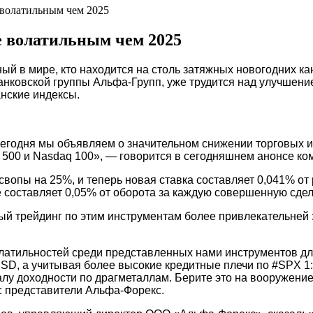
е волатильным чем 2025
ее волатильным чем 2025
ый в мире, кто находится на столь затяжных новогодних к
нковской группы Альфа-Групп, уже трудится над улучшение
нские индексы.
егодня мы объявляем о значительном снижении торговых 
 500 и Nasdaq 100», — говорится в сегодняшнем анонсе к
свопы на 25%, и теперь новая ставка составляет 0,041% от
е составляет 0,05% от оборота за каждую совершенную сдел
ый трейдинг по этим инструментам более привлекательней 
олатильностей среди представленных нами инструментов дл
D, а учитывая более высокие кредитные плечи по #SPX 1:
у доходности по драгметаллам. Берите это на вооружение, 
с представители Альфа-Форекс.