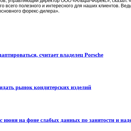
нов, управляющий директор ООО «Альфа-Форекс», сказал: 
го всего полезного и интересного для наших клиентов. Ве
основного форекс-дилера».
даптироваться, считает владелец Porsche
кидать рынок кондитерских изделий
 с июня на фоне слабых данных по занятости и на