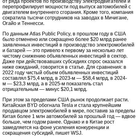
от ряда проектов по производству электродвигателей и
перепрофилирует мощности под выпуск автомобилей с
двигателем внутреннего сгорания. Кроме того, компания
сократила тысячи сотрудников на заводах в Мичигане,
Огайо и Теннесси.
По данным Atlas Public Policy, в прошлом году в США
было отменено или сокращено более $20 млрд ранее
заявленных инвестиций в производство электромобилей
и батарей — это привело к первому за несколько лет
чистому снижению объявленных инвестиций в сектор.
Даже при действовавших субсидиях спрос оказался
ниже ожиданий, говорится в статье. Для сравнения: в
2022 году чистый объем объявленных инвестиций
составлял $75,4 млрд, в 2023-м — $58,4 млрд, в 2024-
м — $23,3 млрд, а в 2025-м показатель стал
отрицательным — минус $20,1 млрд.
При этом за пределами США рынок продолжает расти.
Китайская BYD обогнала Tesla и стала крупнейшим
продавцом электромобилей в мире, поставив за пределы
Китая более 1 млн автомобилей за прошлый год — вдвое
больше, чем годом ранее. Однако и в Китае рост
замедляется на фоне усиления конкуренции и
сокращения субсидий, пишет WSJ.