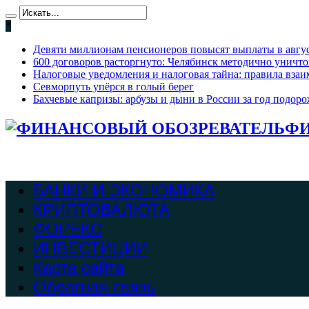
*
Девяти миллионам пенсионеров повысят выплаты в август
600 договоров расторгнуто: Челябинск методично уничт
Налоговые уведомления и налоговая тайна: правила взаи
Севморпуть упёрся в голый берег
Бахчевые капризы: арбузы и дыни в России за год подоро
ФИ
БАНКИ И ЭКОНОМИКА
КРИПТОВАЛЮТА
ФОРЕКС
ИНВЕСТИЦИИ
Карта сайта
Обратная связь