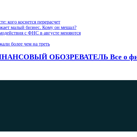
е: кого коснется перерасчет
ожает малый бизнес. Кому он мешал?
модействия с ФНС в августе меняются
жали более чем на треть
НАНСОВЫЙ ОБОЗРЕВАТЕЛЬ Все о фина