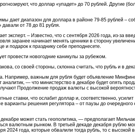
рогнозируют, что доллар «упадет» до 70 рублей. Другие (бо
ы дает диапазон для доллара в районе 79-85 рублей – собс
давали от 78 до 81 рубля.
эксперт. – Известно, что с сентября 2026 года, из-за вве
овля заранее начинает менять ценники в сторону увеличени
ще и подарок к празднику себе преподнесете.
ует провести новогодние каникулы за рубежом.
ова, со своей стороны, склонна считать, что рубль и в де
оза. Например, важным для рубля будет объявление Минфи
 аналитик, — что министерство в декабре будет опять прода
получают Продолжение продаж валюты с высокой вероятнос
ные ставки, что ослабит доллар и, соответственно, усилит
 варианты решения регулятора – от паузы до очередного с
декабре может стать геополитика, — предполагает Мильча
ться валютным рынком. В третьей декаде декабря рублю мо
ря 2024 года, которые обвалили тогда рубль, то с высокой 