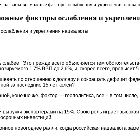
ре: названы возможные факторы ослабления и укрепления нацва
зможные факторы ослабления и укрепле
ль слабеет. Это прежде всего объясняется тем обстоятельс
ируемого 1,7% ВВП до 2,6%, и, скорее всего, превысит 5 
дешеветь по отношению к доллару и сокращать дефицит фед
ной за последние 15 лет колеи?
ной, конечно же, фактор — геополитика, все – в том числ
й выручки экспортерами на 15%. Свою роль играет высокая 
косрочных инвестиций.
ионное новогоднее ралли, когда российская нацвалюта заме