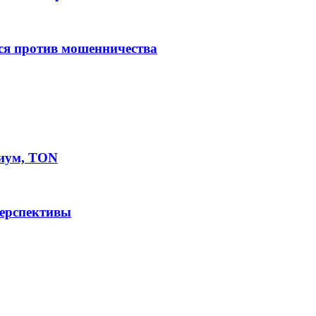
ся против мошенничества
иум, TON
перспективы