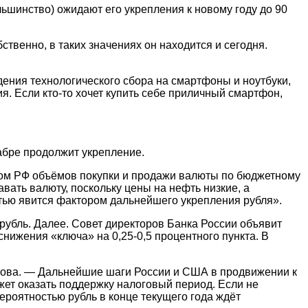
льшинство) ожидают его укрепления к новому году до 90
твенно, в таких значениях он находится и сегодня.
дения технологического сбора на смартфоны и ноутбуки,
я. Если кто-то хочет купить себе приличный смартфон,
кабре продолжит укрепление.
ном РФ объёмов покупки и продажи валюты по бюджетному
вать валюту, поскольку цены на нефть низкие, а
тью явится фактором дальнейшего укрепления рубля».
 рубль. Далее. Совет директоров Банка России объявит
нижения «ключа» на 0,25-0,5 процентного пункта. В
кова. — Дальнейшие шаги России и США в продвижении к
жет оказать поддержку налоговый период. Если не
вероятностью рубль в конце текущего года ждёт