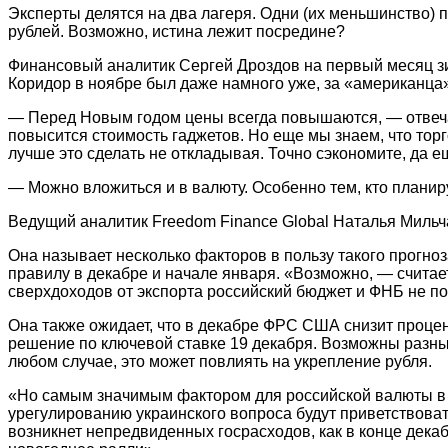
Эксперты делятся на два лагеря. Одни (их меньшинство) п
рублей. Возможно, истина лежит посредине?
Финансовый аналитик Сергей Дроздов на первый месяц зим
Коридор в ноябре был даже намного уже, за «американца» 
— Перед Новым годом цены всегда повышаются, — отвечает 
повысится стоимость гаджетов. Но еще мы знаем, что торг
лучше это сделать не откладывая. Точно сэкономите, да е
— Можно вложиться и в валюту. Особенно тем, кто планир
Ведущий аналитик Freedom Finance Global Наталья Мильчак
Она называет несколько факторов в пользу такого прогн
правилу в декабре и начале января. «Возможно, — считает
сверхдоходов от экспорта российский бюджет и ФНБ не 
Она также ожидает, что в декабре ФРС США снизит процент
решение по ключевой ставке 19 декабря. Возможны разные
любом случае, это может повлиять на укрепление рубля.
«Но самым значимым фактором для российской валюты в 
урегулированию украинского вопроса будут приветствова
возникнет непредвиденных госрасходов, как в конце декаб