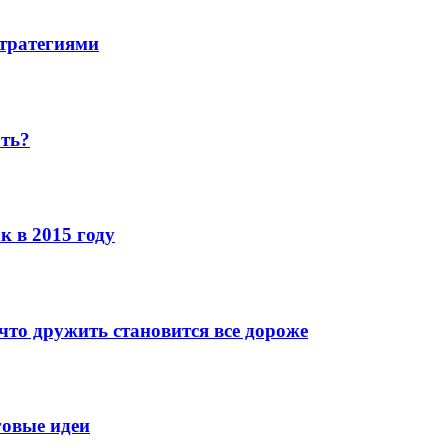
стратегиями
ать?
к в 2015 году
что дружить становится все дороже
говые идеи