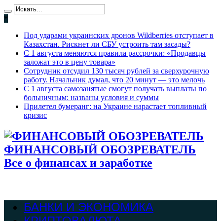
*
Под ударами украинских дронов Wildberries отступает в
Казахстан. Рискнет ли СБУ устроить там засады?
С 1 августа меняются правила рассрочки: «Продавцы
заложат это в цену товара»
Сотрудник отсудил 130 тысяч рублей за сверхурочную
работу. Начальник думал, что 20 минут — это мелочь
С 1 августа самозанятые смогут получать выплаты по
больничным: названы условия и суммы
Прилетел бумеранг: на Украине нарастает топливный
кризис
ФИНАНСОВЫЙ ОБОЗРЕВАТЕЛЬ
Все о финансах и заработке
БАНКИ И ЭКОНОМИКА
КРИПТОВАЛЮТА