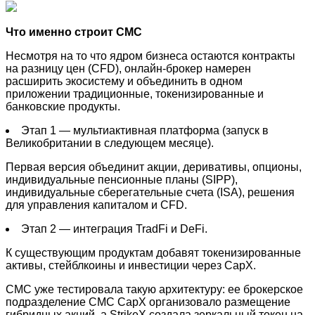
Что именно строит CMC
Несмотря на то что ядром бизнеса остаются контракты
на разницу цен (CFD), онлайн-брокер намерен
расширить экосистему и объединить в одном
приложении традиционные, токенизированные и
банковские продукты.
Этап 1 — мультиактивная платформа (запуск в
Великобритании в следующем месяце).
Первая версия объединит акции, деривативы, опционы,
индивидуальные пенсионные планы (SIPP),
индивидуальные сберегательные счета (ISA), решения
для управления капиталом и CFD.
Этап 2 — интеграция TradFi и DeFi.
К существующим продуктам добавят токенизированные
активы, стейблкоины и инвестиции через CapX.
CMC уже тестировала такую архитектуру: ее брокерское
подразделение CMC CapX организовало размещение
гибридных акций, а StrikeX создала зеркальный токен на