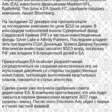
Arts (EA), известного франшизами Madden NFL,
Battlefield, The Sims и EA Sports FC, одобрили продажу
компании, пишет Bloomberg.
На заседании 22 декабря они проголосовали
за поглощение компании по цене $210 за акцию. В
консорциум покупателей вошли Суверенный фонд
Саудовской Аравии (PIF) и частные инвестиционные
фонды Silver Lake и Affinity Partners. Последним владеет
зять президента США Дональда Трампа Джаред Кушнер.
Фактически инвесторы заплатят $52,5 млрд, поскольку
PIF уже владеет 9,9-процентной долей в EA.
Приватизация EA позволит разработчикам
сосредоточиться на создании качественных игр, не
испытывая давления со стороны государственных
инвесторов, требующих выполнения квартальных
планов, говорится в статье агентства.
Сделка ранее уже получила одобрение совета
директоров EA. В компании прогнозируют, что она будет
закрыта в первом финансовом квартале 2027 года
(апрель—июнь). После этого Electronic Arts уйдет с биржи
и станет частной фирмой.