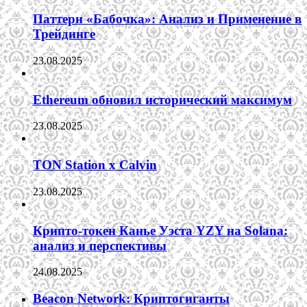
Паттерн «Бабочка»: Анализ и Применение в
Трейдинге
23.08.2025
Ethereum обновил исторический максимум
23.08.2025
TON Station x Calvin
23.08.2025
Крипто-токен Канье Уэста YZY на Solana:
анализ и перспективы
24.08.2025
Beacon Network: Криптогиганты