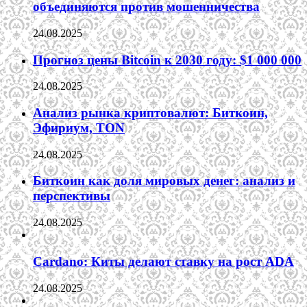
объединяются против мошенничества
24.08.2025
Прогноз цены Bitcoin к 2030 году: $1 000 000
24.08.2025
Анализ рынка криптовалют: Биткоин,
Эфириум, TON
24.08.2025
Биткоин как доля мировых денег: анализ и
перспективы
24.08.2025
Cardano: Киты делают ставку на рост ADA
24.08.2025