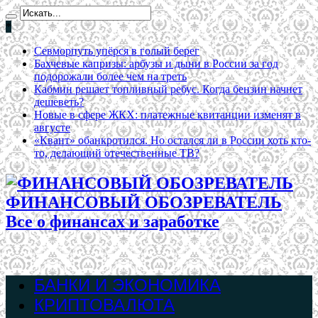
*
Севморпуть упёрся в голый берег
Бахчевые капризы: арбузы и дыни в России за год
подорожали более чем на треть
Кабмин решает топливный ребус. Когда бензин начнет
дешеветь?
Новые в сфере ЖКХ: платежные квитанции изменят в
августе
«Квант» обанкротился. Но остался ли в России хоть кто-
то, делающий отечественные ТВ?
ФИНАНСОВЫЙ ОБОЗРЕВАТЕЛЬ
Все о финансах и заработке
БАНКИ И ЭКОНОМИКА
КРИПТОВАЛЮТА