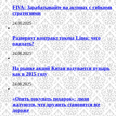
FIVA: Зарабатывайте на активах с гибкими
стратегиями
24.08.2025
Развернут контракт токена Linea: чего
ожидать?
24.08.2025
На рынке акций Китая надувается пузырь
как в 2015 году
24.08.2025
«Опять покупать подарок»: люди
жалуются, что дружить становится все
дороже