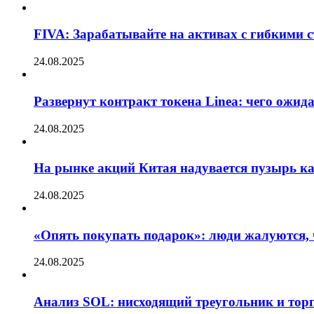
FIVA: Зарабатывайте на активах с гибкими 
24.08.2025
Развернут контракт токена Linea: чего ожид
24.08.2025
На рынке акций Китая надувается пузырь ка
24.08.2025
«Опять покупать подарок»: люди жалуются, 
24.08.2025
Анализ SOL: нисходящий треугольник и тор