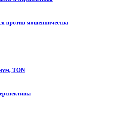
ся против мошенничества
иум, TON
перспективы