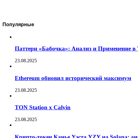
Популярные
Паттерн «Бабочка»: Анализ и Применение в
23.08.2025
Ethereum обновил исторический максимум
23.08.2025
TON Station x Calvin
23.08.2025
Крипто-токен Канье Уэста YZY на Solana: а