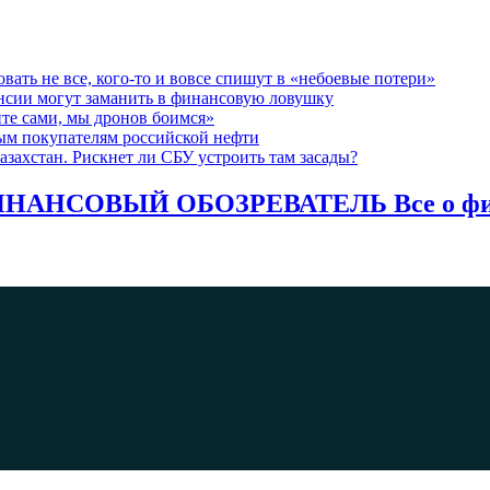
вать не все, кого-то и вовсе спишут в «небоевые потери»
ансии могут заманить в финансовую ловушку
те сами, мы дронов боимся»
ым покупателям российской нефти
азахстан. Рискнет ли СБУ устроить там засады?
НАНСОВЫЙ ОБОЗРЕВАТЕЛЬ Все о фина