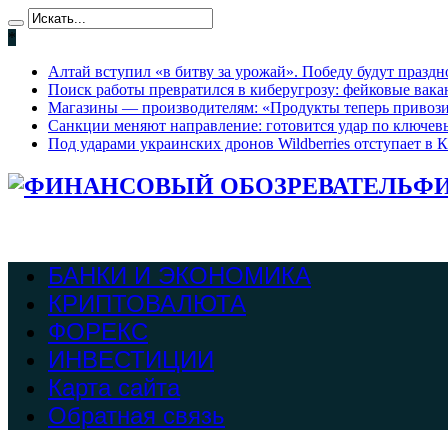
*
Алтай вступил «в битву за урожай». Победу будут праздно
Поиск работы превратился в киберугрозу: фейковые вак
Магазины — производителям: «Продукты теперь привози
Санкции меняют направление: готовится удар по ключев
Под ударами украинских дронов Wildberries отступает в К
ФИ
БАНКИ И ЭКОНОМИКА
КРИПТОВАЛЮТА
ФОРЕКС
ИНВЕСТИЦИИ
Карта сайта
Обратная связь