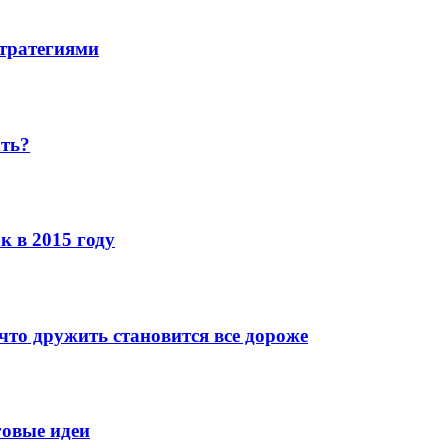
стратегиями
ать?
к в 2015 году
что дружить становится все дороже
говые идеи