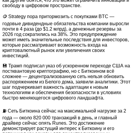
как другие боятся, что это может ограничить инновации и
свободу в цифровом пространстве.
🪙 Strategy пора притормозить с покупками BTC —
годовые дивидендные обязательства компании выросли
почти в 4 раза (до $1.2 млрд), а денежные резервы за
2026 год сократились на 38%. Это предупреждение
может иметь значительные последствия для инвесторов,
которые рассматривают возможность входа на
криптовалютный рынок или увеличения своих
инвестиций.
💾 Трамп подписал указ об ускоренном переходе США на
постквантовую криптографию, но с Биткоином всё
сложнее — децентрализованную сеть нельзя обновить
распоряжением из Белого дома, заявили аналитики. Этот
шаг подчеркивает важность адаптации к новым
технологиям и обеспечения безопасности в условиях
быстро меняющегося цифрового ландшафта.
⛽️ Сеть Биткоина сейчас на максимальной нагрузке за 2
года — около 820 000 транзакций в день, и главный
драйвер сейчас опять Runes. Это достижение
демонстрирует растущий интерес к Биткоину и его