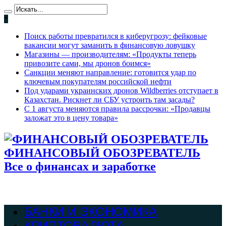
*
Поиск работы превратился в киберугрозу: фейковые
вакансии могут заманить в финансовую ловушку
Магазины — производителям: «Продукты теперь
привозите сами, мы дронов боимся»
Санкции меняют направление: готовится удар по
ключевым покупателям российской нефти
Под ударами украинских дронов Wildberries отступает в
Казахстан. Рискнет ли СБУ устроить там засады?
С 1 августа меняются правила рассрочки: «Продавцы
заложат это в цену товара»
ФИНАНСОВЫЙ ОБОЗРЕВАТЕЛЬ
Все о финансах и заработке
БАНКИ И ЭКОНОМИКА
КРИПТОВАЛЮТА