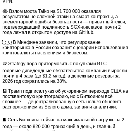
VPN.
😂 Взлом моста Taiko на $1 700 000 оказался
результатом не сложной атаки на смарт-контракты, а
элементарной ошибки безопасности — приватный ключ,
подтверждавший подлинность SGX-анклавов, почти 2
года лежал в открытом доступе на GitHub.
🇷🇺 В Минфине заявили, что регулирование
крипторынка в России сохранит сценарии использования
криптовалюты населением и бизнесом.
🪙 Strategy пора притормозить с покупками BTC —
годовые дивидендные обязательства компании выросли
почти в 4 раза (до $1.2 млрд), а денежные резервы за
2026 год сократились на 38%.
💾 Трамп подписал указ об ускоренном переходе США на
постквантовую криптографию, но с Биткоином всё
сложнее — децентрализованную сеть нельзя обновить
распоряжением из Белого дома, заявили аналитики.
⛽️ Сеть Биткоина сейчас на максимальной нагрузке за 2
года — около 820 000 транзакций в день, и главный