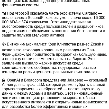
потенциал как основы для децентрализованных
финансовых систем.
📶 Под угрозой оказалась часть экосистемы Cardano —
после взлома SecondFi хакеры уже вывели около 16 000
000 ADA с 374 кошельков. Этот инцидент вызвал
обеспокоенность среди пользователей и разработчиков,
подчеркивая необходимость повышения безопасности и
защиты пользовательских активов.
👍 Биткоин-максималист Кори Клиппстен разнёс Zcash и
назвал его «скоординированным разводом из Сан-
Франциско», где приватность продают как большую идею,
а по факту почти все монеты лежат на биржах. Это
заявление вызвало жаркие дискуссии среди
криптовалютного сообщества, подчеркивая разные
взгляды на роль и ценность различных криптовалют.
🤖 OpenAI и Broadcom представили Jalapeno — огромный
AI-чип для запуска LLM, который должен убрать главный
тормоз современных нейросетей — постоянную гонку
данных между ядрами и памятью. Этот инновационный
чип имеет потенциал революционизировать область
искусственного интеллекта и открыть новые возможности
для разработки более эффективных и мощных