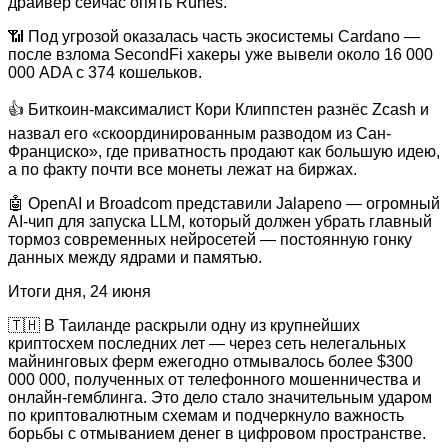
драйвер сейчас опять Runes.
📶 Под угрозой оказалась часть экосистемы Cardano —
после взлома SecondFi хакеры уже вывели около 16 000
000 ADA с 374 кошельков.
👍 Биткоин-максималист Кори Клиппстен разнёс Zcash и
назвал его «скоординированным разводом из Сан-
Франциско», где приватность продают как большую идею,
а по факту почти все монеты лежат на биржах.
🤖 OpenAI и Broadcom представили Jalapeno — огромный
AI-чип для запуска LLM, который должен убрать главный
тормоз современных нейросетей — постоянную гонку
данных между ядрами и памятью.
Итоги дня, 24 июня
🇹🇭 В Таиланде раскрыли одну из крупнейших
криптосхем последних лет — через сеть нелегальных
майнинговых ферм ежегодно отмывалось более $300
000 000, полученных от телефонного мошенничества и
онлайн-гемблинга. Это дело стало значительным ударом
по криптовалютным схемам и подчеркнуло важность
борьбы с отмыванием денег в цифровом пространстве.