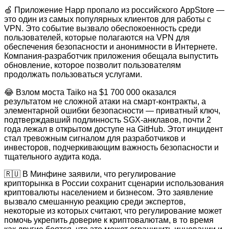
🍏 Приложение Happ пропало из российского AppStore —
это один из самых популярных клиентов для работы с
VPN. Это событие вызвало обеспокоенность среди
пользователей, которые полагаются на VPN для
обеспечения безопасности и анонимности в Интернете.
Компания-разработчик приложения обещала выпустить
обновление, которое позволит пользователям
продолжать пользоваться услугами.
😂 Взлом моста Taiko на $1 700 000 оказался
результатом не сложной атаки на смарт-контракты, а
элементарной ошибки безопасности — приватный ключ,
подтверждавший подлинность SGX-анклавов, почти 2
года лежал в открытом доступе на GitHub. Этот инцидент
стал тревожным сигналом для разработчиков и
инвесторов, подчеркивающим важность безопасности и
тщательного аудита кода.
🇷🇺 В Минфине заявили, что регулирование
крипторынка в России сохранит сценарии использования
криптовалюты населением и бизнесом. Это заявление
вызвало смешанную реакцию среди экспертов,
некоторые из которых считают, что регулирование может
помочь укрепить доверие к криптовалютам, в то время