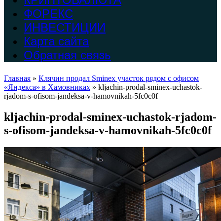
ФОРЕКС
ИНВЕСТИЦИИ
Карта сайта
Обратная связь
Главная
»
Клячин продал Sminex участок рядом с офисом
«Яндекса» в Хамовниках
»
kljachin-prodal-sminex-uchastok-
rjadom-s-ofisom-jandeksa-v-hamovnikah-5fc0c0f
kljachin-prodal-sminex-uchastok-rjadom-
s-ofisom-jandeksa-v-hamovnikah-5fc0c0f