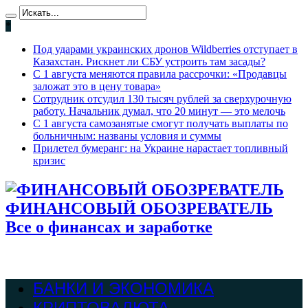
*
Под ударами украинских дронов Wildberries отступает в
Казахстан. Рискнет ли СБУ устроить там засады?
С 1 августа меняются правила рассрочки: «Продавцы
заложат это в цену товара»
Сотрудник отсудил 130 тысяч рублей за сверхурочную
работу. Начальник думал, что 20 минут — это мелочь
С 1 августа самозанятые смогут получать выплаты по
больничным: названы условия и суммы
Прилетел бумеранг: на Украине нарастает топливный
кризис
ФИНАНСОВЫЙ ОБОЗРЕВАТЕЛЬ
Все о финансах и заработке
БАНКИ И ЭКОНОМИКА
КРИПТОВАЛЮТА