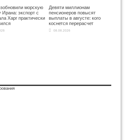
зобновили морскую
Девяти миллионам
 Ирана: экспорт с
пенсионеров повысят
ла Харг практически
выплаты в августе: кого
вился
коснется перерасчет
026
08.08.2026
рования