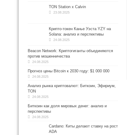
TON Station x Calvin
23.08.2025
Крипто-токен Канье Уэста YZY на
Solana: анализ и перспективы
24.08.2025
Beacon Network: Криптогиганты объединяются
против мошенничества
24.08.2025
Прогноз цены Bitcoin к 2030 году: $1 000 000
24.08.2025
Анализ рынка криптовалют: Биткоин, Эфириум,
TON
24.08.2025
Биткоин как доля мировых денег: анализ и
перспективы
24.08.2025
Cardano: Киты делают ставку на рост
ADA