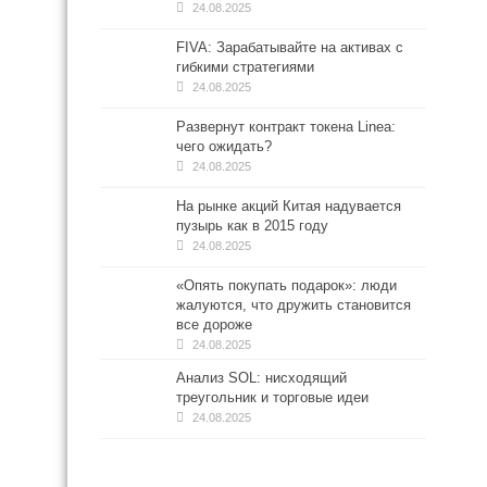
24.08.2025
FIVA: Зарабатывайте на активах с
гибкими стратегиями
24.08.2025
Развернут контракт токена Linea:
чего ожидать?
24.08.2025
На рынке акций Китая надувается
пузырь как в 2015 году
24.08.2025
«Опять покупать подарок»: люди
жалуются, что дружить становится
все дороже
24.08.2025
Анализ SOL: нисходящий
треугольник и торговые идеи
24.08.2025