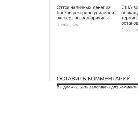
Отток наличных денег из
США во
банков рекордно усилился:
блокаду
эксперт назвал причины
термина
остано
08.08.2026
08.08.2
ОСТАВИТЬ КОММЕНТАРИЙ
Вы должны быть
залогинены
для комменти