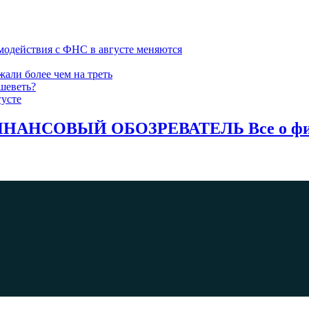
модействия с ФНС в августе меняются
жали более чем на треть
шеветь?
густе
НАНСОВЫЙ ОБОЗРЕВАТЕЛЬ Все о фина