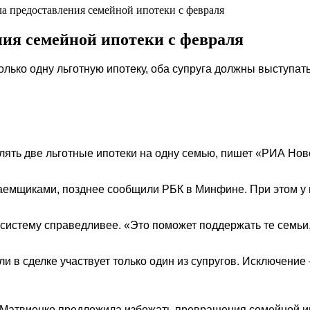
 предоставления семейной ипотеки с февраля
ия семейной ипотеки с февраля
олько одну льготную ипотеку, оба супруга должны выступа
ять две льготные ипотеки на одну семью, пишет «РИА Нов
заемщиками, позднее сообщили РБК в Минфине. При этом у 
 систему справедливее. «Это поможет поддержать те семьи
 в сделке участвует только один из супругов. Исключение 
Матвиенко предложила избежать превращения семейной ипо