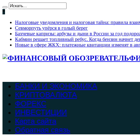
*
Налоговые уведомления и налоговая тайна: правила взаи
Севморпуть упёрся в голый берег
Бахчевые капризы: арбузы и дыни в России за год подоро
Кабмин решает топливный ребус. Когда бензин начнет де
Новые в сфере ЖКХ: платежные квитанции изменят в ав
ФИ
БАНКИ И ЭКОНОМИКА
КРИПТОВАЛЮТА
ФОРЕКС
ИНВЕСТИЦИИ
Карта сайта
Обратная связь