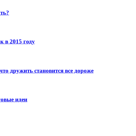
ать?
к в 2015 году
что дружить становится все дороже
говые идеи