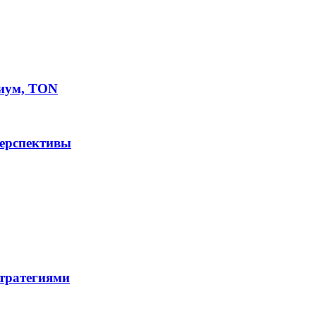
иум, TON
перспективы
стратегиями