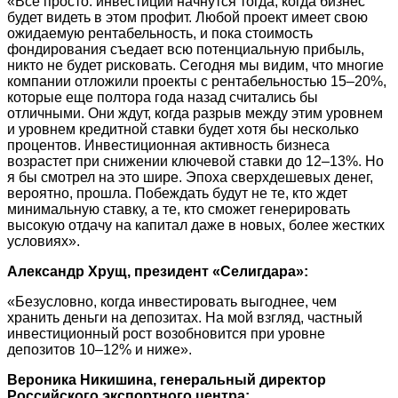
«Все просто: инвестиции начнутся тогда, когда бизнес
будет видеть в этом профит. Любой проект имеет свою
ожидаемую рентабельность, и пока стоимость
фондирования съедает всю потенциальную прибыль,
никто не будет рисковать. Сегодня мы видим, что многие
компании отложили проекты с рентабельностью 15–20%,
которые еще полтора года назад считались бы
отличными. Они ждут, когда разрыв между этим уровнем
и уровнем кредитной ставки будет хотя бы несколько
процентов. Инвестиционная активность бизнеса
возрастет при снижении ключевой ставки до 12–13%. Но
я бы смотрел на это шире. Эпоха сверхдешевых денег,
вероятно, прошла. Побеждать будут не те, кто ждет
минимальную ставку, а те, кто сможет генерировать
высокую отдачу на капитал даже в новых, более жестких
условиях».
Александр Хрущ, президент «Селигдара»:
«Безусловно, когда инвестировать выгоднее, чем
хранить деньги на депозитах. На мой взгляд, частный
инвестиционный рост возобновится при уровне
депозитов 10–12% и ниже».
Вероника Никишина, генеральный директор
Российского экспортного центра: