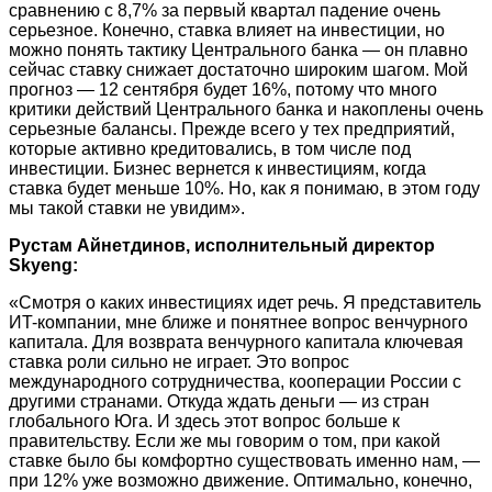
сравнению с 8,7% за первый квартал падение очень
серьезное. Конечно, ставка влияет на инвестиции, но
можно понять тактику Центрального банка — он плавно
сейчас ставку снижает достаточно широким шагом. Мой
прогноз — 12 сентября будет 16%, потому что много
критики действий Центрального банка и накоплены очень
серьезные балансы. Прежде всего у тех предприятий,
которые активно кредитовались, в том числе под
инвестиции. Бизнес вернется к инвестициям, когда
ставка будет меньше 10%. Но, как я понимаю, в этом году
мы такой ставки не увидим».
Рустам Айнетдинов, исполнительный директор
Skyeng:
«Смотря о каких инвестициях идет речь. Я представитель
ИT-компании, мне ближе и понятнее вопрос венчурного
капитала. Для возврата венчурного капитала ключевая
ставка роли сильно не играет. Это вопрос
международного сотрудничества, кооперации России с
другими странами. Откуда ждать деньги — из стран
глобального Юга. И здесь этот вопрос больше к
правительству. Если же мы говорим о том, при какой
ставке было бы комфортно существовать именно нам, —
при 12% уже возможно движение. Оптимально, конечно,