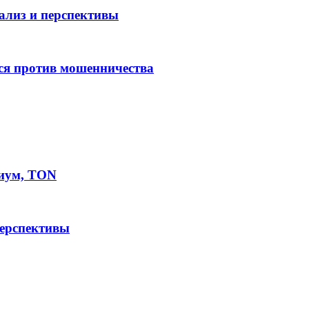
нализ и перспективы
ся против мошенничества
иум, TON
перспективы