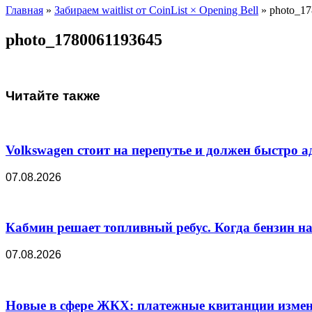
Главная
»
Забираем waitlist от CoinList × Opening Bell
»
photo_1
photo_1780061193645
Читайте также
Volkswagen стоит на перепутье и должен быстро а
07.08.2026
Кабмин решает топливный ребус. Когда бензин на
07.08.2026
Новые в сфере ЖКХ: платежные квитанции изменя