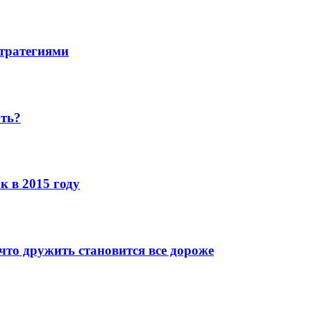
стратегиями
ать?
к в 2015 году
что дружить становится все дороже