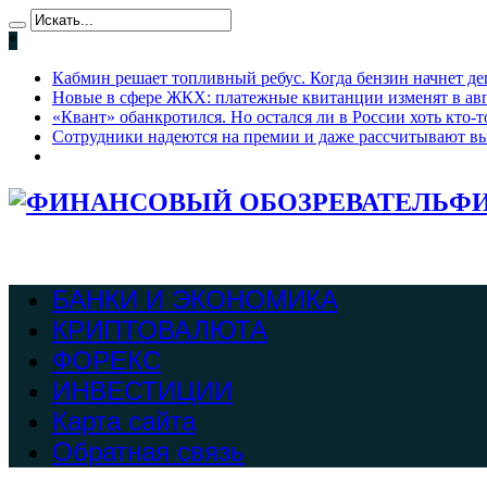
*
Кабмин решает топливный ребус. Когда бензин начнет де
Новые в сфере ЖКХ: платежные квитанции изменят в ав
«Квант» обанкротился. Но остался ли в России хоть кто
Сотрудники надеются на премии и даже рассчитывают вы
ФИ
БАНКИ И ЭКОНОМИКА
КРИПТОВАЛЮТА
ФОРЕКС
ИНВЕСТИЦИИ
Карта сайта
Обратная связь