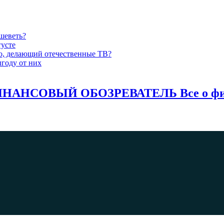
шеветь?
густе
-то, делающий отечественные ТВ?
году от них
НАНСОВЫЙ ОБОЗРЕВАТЕЛЬ Все о фина