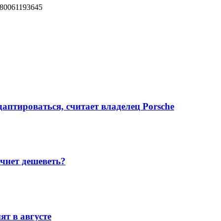
780061193645
даптироваться, считает владелец Porsche
чнет дешеветь?
т в августе