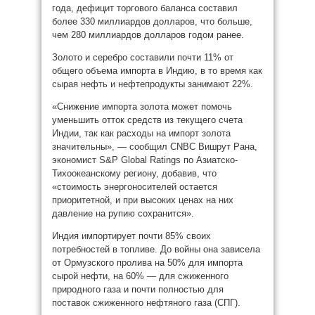
года, дефицит торгового баланса составил
более 330 миллиардов долларов, что больше,
чем 280 миллиардов долларов годом ранее.
Золото и серебро составили почти 11% от
общего объема импорта в Индию, в то время как
сырая нефть и нефтепродукты занимают 22%.
«Снижение импорта золота может помочь
уменьшить отток средств из текущего счета
Индии, так как расходы на импорт золота
значительны», — сообщил CNBC Вишрут Рана,
экономист S&P Global Ratings по Азиатско-
Тихоокеанскому региону, добавив, что
«стоимость энергоносителей остается
приоритетной, и при высоких ценах на них
давление на рупию сохранится».
Индия импортирует почти 85% своих
потребностей в топливе. До войны она зависела
от Ормузского пролива на 50% для импорта
сырой нефти, на 60% — для сжиженного
природного газа и почти полностью для
поставок сжиженного нефтяного газа (СПГ).