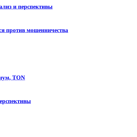
нализ и перспективы
ся против мошенничества
иум, TON
перспективы