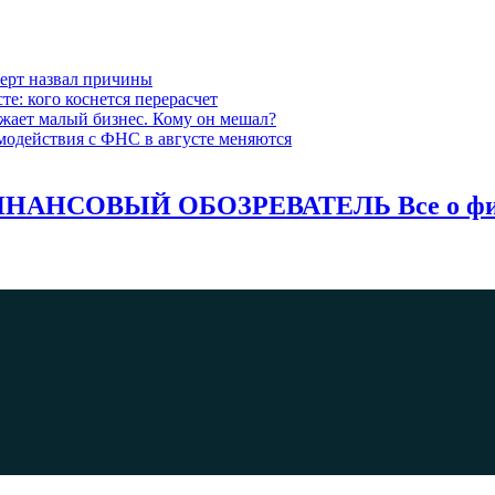
перт назвал причины
е: кого коснется перерасчет
ожает малый бизнес. Кому он мешал?
модействия с ФНС в августе меняются
НАНСОВЫЙ ОБОЗРЕВАТЕЛЬ Все о фина