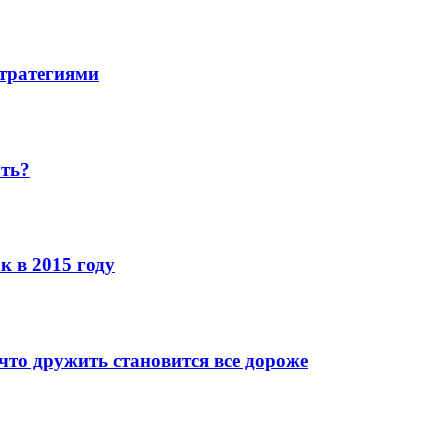
стратегиями
ать?
к в 2015 году
что дружить становится все дороже