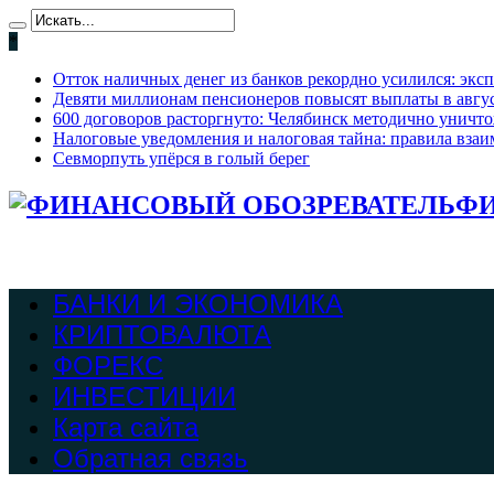
*
Отток наличных денег из банков рекордно усилился: экс
Девяти миллионам пенсионеров повысят выплаты в август
600 договоров расторгнуто: Челябинск методично уничт
Налоговые уведомления и налоговая тайна: правила взаи
Севморпуть упёрся в голый берег
ФИ
БАНКИ И ЭКОНОМИКА
КРИПТОВАЛЮТА
ФОРЕКС
ИНВЕСТИЦИИ
Карта сайта
Обратная связь