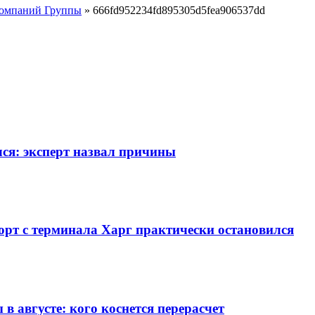
компаний Группы
»
666fd952234fd895305d5fea906537dd
лся: эксперт назвал причины
рт с терминала Харг практически остановился
 августе: кого коснется перерасчет