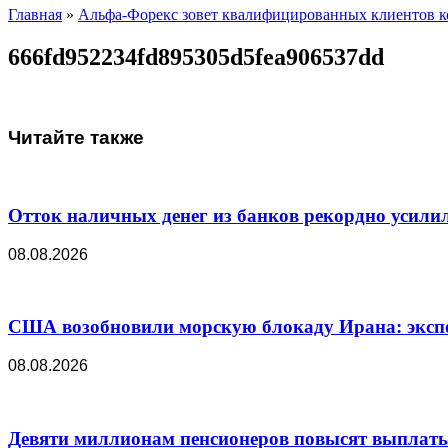
Главная
»
Альфа-Форекс зовет квалифицированных клиентов 
666fd952234fd895305d5fea906537dd
Читайте также
Отток наличных денег из банков рекордно усили
08.08.2026
США возобновили морскую блокаду Ирана: экспо
08.08.2026
Девяти миллионам пенсионеров повысят выплаты в