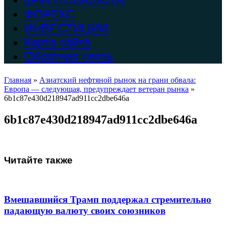
ФОРЕКС
ИНВЕСТИЦИИ
Карта сайта
Обратная связь
Главная
»
Азиатский нефтяной рынок на грани обвала:
Европа — следующая, предупреждает ветеран рынка
»
6b1c87e430d218947ad911cc2dbe646a
6b1c87e430d218947ad911cc2dbe646a
Читайте также
Вмешавшийся Трамп поддержал стремительно
падающую валюту своих союзников