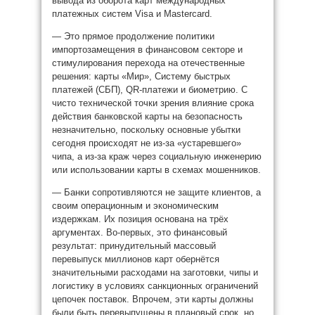
вывода из оборота карт международных
платежных систем Visa и Mastercard.
— Это прямое продолжение политики
импортозамещения в финансовом секторе и
стимулирования перехода на отечественные
решения: карты «Мир», Систему быстрых
платежей (СБП), QR-платежи и биометрию. С
чисто технической точки зрения влияние срока
действия банковской карты на безопасность
незначительно, поскольку основные убытки
сегодня происходят не из-за «устаревшего»
чипа, а из-за краж через социальную инженерию
или использовании карты в схемах мошенников.
— Банки сопротивляются не защите клиентов, а
своим операционным и экономическим
издержкам. Их позиция основана на трёх
аргументах. Во-первых, это финансовый
результат: принудительный массовый
перевыпуск миллионов карт обернётся
значительными расходами на заготовки, чипы и
логистику в условиях санкционных ограничений
цепочек поставок. Впрочем, эти карты должны
были быть перевыпущены в плановый срок, но