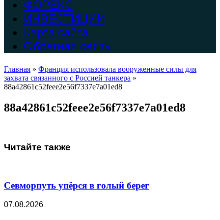
ФОРЕКС
ИНВЕСТИЦИИ
Карта сайта
Обратная связь
Главная
»
Франция использовала вооруженные силы для
захвата связанного с Россией танкера
»
88a42861c52feee2e56f7337e7a01ed8
88a42861c52feee2e56f7337e7a01ed8
Читайте также
Севморпуть упёрся в голый берег
07.08.2026