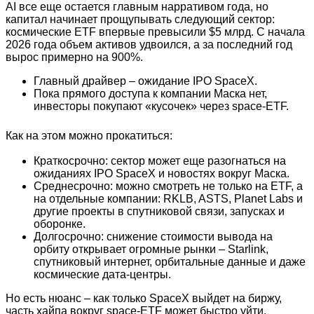
AI все еще остается главным нарративом года, но
капитал начинает прощупывать следующий сектор:
космические ETF впервые превысили $5 млрд. С начала
2026 года объем активов удвоился, а за последний год
вырос примерно на 900%.
Главный драйвер – ожидание IPO SpaceX.
Пока прямого доступа к компании Маска нет,
инвесторы покупают «кусочек» через space-ETF.
Как на этом можно прокатиться:
Краткосрочно: сектор может еще разогнаться на
ожиданиях IPO SpaceX и новостях вокруг Маска.
Среднесрочно: можно смотреть не только на ETF, а
на отдельные компании: RKLB, ASTS, Planet Labs и
другие проекты в спутниковой связи, запусках и
оборонке.
Долгосрочно: снижение стоимости вывода на
орбиту открывает огромные рынки – Starlink,
спутниковый интернет, орбитальные данные и даже
космические дата-центры.
Но есть нюанс – как только SpaceX выйдет на биржу,
часть хайпа вокруг space-ETF может быстро уйти.