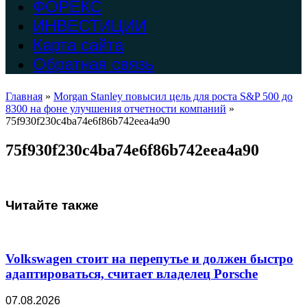
ФОРЕКС
ИНВЕСТИЦИИ
Карта сайта
Обратная связь
Главная
»
Morgan Stanley повысил цель для роста S&P 500 до
8300 на фоне улучшения отчетности компаний
»
75f930f230c4ba74e6f86b742eea4a90
75f930f230c4ba74e6f86b742eea4a90
Читайте также
Volkswagen стоит на перепутье и должен быстро
адаптироваться, считает владелец Porsche
07.08.2026