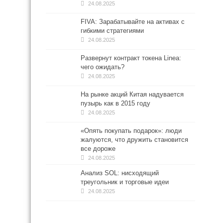
24.08.2025
FIVA: Зарабатывайте на активах с
гибкими стратегиями
24.08.2025
Развернут контракт токена Linea:
чего ожидать?
24.08.2025
На рынке акций Китая надувается
пузырь как в 2015 году
24.08.2025
«Опять покупать подарок»: люди
жалуются, что дружить становится
все дороже
24.08.2025
Анализ SOL: нисходящий
треугольник и торговые идеи
24.08.2025