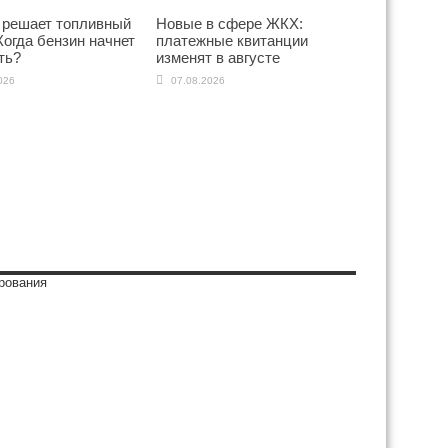
 решает топливный
Новые в сфере ЖКХ:
Когда бензин начнет
платежные квитанции
ть?
изменят в августе
026
07.08.2026
рования