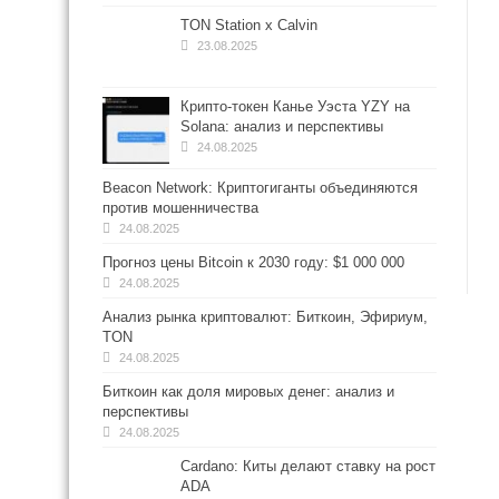
TON Station x Calvin
23.08.2025
Крипто-токен Канье Уэста YZY на
Solana: анализ и перспективы
24.08.2025
Beacon Network: Криптогиганты объединяются
против мошенничества
24.08.2025
Прогноз цены Bitcoin к 2030 году: $1 000 000
24.08.2025
Анализ рынка криптовалют: Биткоин, Эфириум,
TON
24.08.2025
Биткоин как доля мировых денег: анализ и
перспективы
24.08.2025
Cardano: Киты делают ставку на рост
ADA