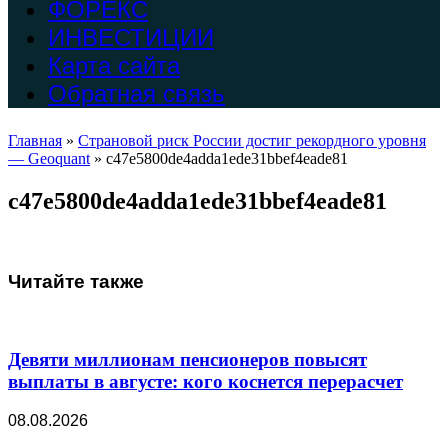
ФОРЕКС
ИНВЕСТИЦИИ
Карта сайта
Обратная связь
Главная
»
Страновой риск России достиг рекордного уровня
— Geoquant
»
c47e5800de4adda1ede31bbef4eade81
c47e5800de4adda1ede31bbef4eade81
Читайте также
Девяти миллионам пенсионеров повысят
выплаты в августе: кого коснется перерасчет
08.08.2026